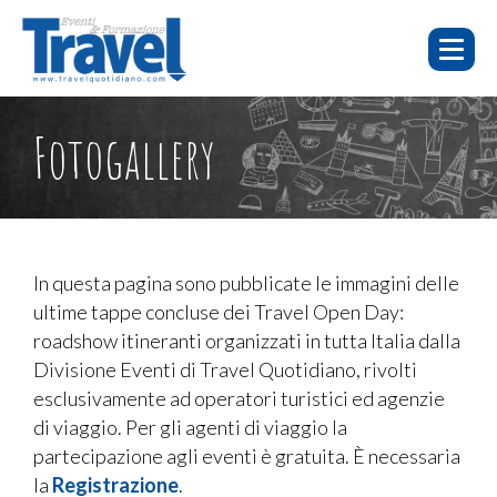
HOME
E-
FOTO E
Fotogallery
WEBINAR
CHI SIAMO
LEARNING
EVENTI
VIDEO
WEBINAR
E-LEARNING
FAQ
In questa pagina sono pubblicate le immagini delle
ultime tappe concluse dei Travel Open Day:
EVENTI
roadshow itineranti organizzati in tutta Italia dalla
SERVIZI
Divisione Eventi di Travel Quotidiano, rivolti
esclusivamente ad operatori turistici ed agenzie
CONTATTI
di viaggio. Per gli agenti di viaggio la
PUBBLICITÀ
partecipazione agli eventi è gratuita. È necessaria
la
Registrazione
.
TORNA A TRAVELQUOTIDIANO