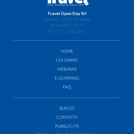
Travel Open Day Srl
via Aosta, 30 00182 Roma
Tel: 06.89.01.75.77
P.I. IT13119651001
HOME
CHI SIAMO
WEBINAR
E-LEARNING
FAQ
SERVIZI
CONTATTI
PUBBLICITÀ