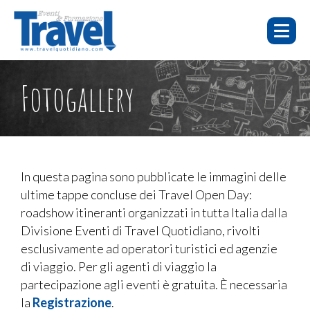
HOME
E-
FOTO E
Fotogallery
WEBINAR
CHI SIAMO
LEARNING
EVENTI
VIDEO
WEBINAR
E-LEARNING
FAQ
In questa pagina sono pubblicate le immagini delle
ultime tappe concluse dei Travel Open Day:
EVENTI
roadshow itineranti organizzati in tutta Italia dalla
SERVIZI
Divisione Eventi di Travel Quotidiano, rivolti
esclusivamente ad operatori turistici ed agenzie
CONTATTI
di viaggio. Per gli agenti di viaggio la
PUBBLICITÀ
partecipazione agli eventi è gratuita. È necessaria
la
Registrazione
.
TORNA A TRAVELQUOTIDIANO