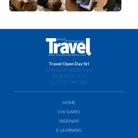
Travel Open Day Srl
via Aosta, 30 00182 Roma
Tel: 06.89.01.75.77
P.I. IT13119651001
HOME
CHI SIAMO
WEBINAR
E-LEARNING