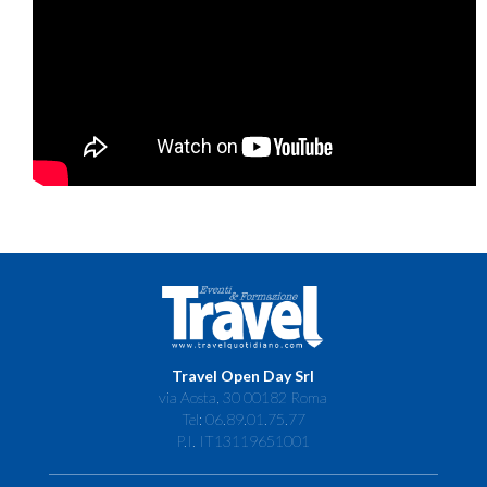
Travel Open Day Srl
via Aosta, 30 00182 Roma
Tel: 06.89.01.75.77
P.I. IT13119651001