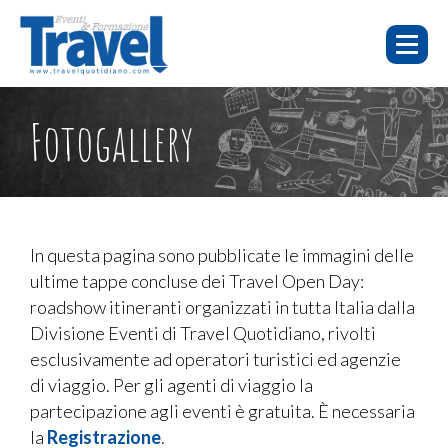
HOME
E-
FOTO E
Fotogallery
WEBINAR
CHI SIAMO
LEARNING
EVENTI
VIDEO
WEBINAR
E-LEARNING
FAQ
In questa pagina sono pubblicate le immagini delle
ultime tappe concluse dei Travel Open Day:
EVENTI
roadshow itineranti organizzati in tutta Italia dalla
SERVIZI
Divisione Eventi di Travel Quotidiano, rivolti
esclusivamente ad operatori turistici ed agenzie
CONTATTI
di viaggio. Per gli agenti di viaggio la
PUBBLICITÀ
partecipazione agli eventi è gratuita. È necessaria
la
Registrazione
.
TORNA A TRAVELQUOTIDIANO