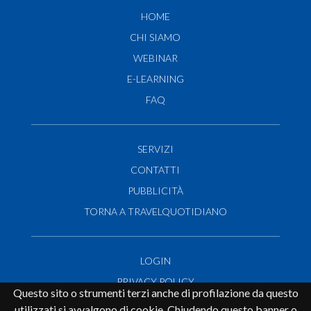
HOME
CHI SIAMO
WEBINAR
E-LEARNING
FAQ
SERVIZI
CONTATTI
PUBBLICITÀ
TORNA A TRAVELQUOTIDIANO
LOGIN
PRIVACY POLICY
Questo sito o strumenti terzi anche di profilazione da questo
E-learning e Webinar:
info@travelopentraining.it
utilizzati si avvalgono di cookie. Chiudendo questo banner o