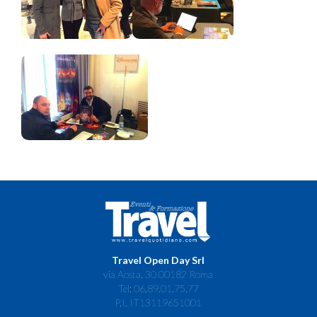
Travel Open Day Srl
via Aosta, 30 00182 Roma
Tel: 06.89.01.75.77
P.I. IT13119651001