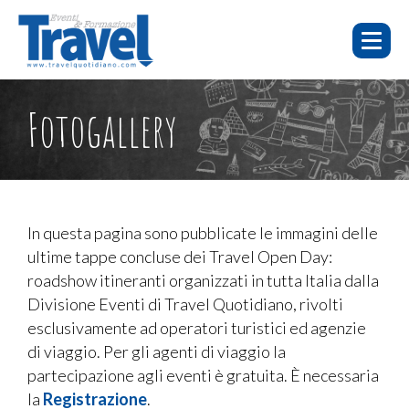
HOME
E-
FOTO E
Fotogallery
WEBINAR
CHI SIAMO
LEARNING
EVENTI
VIDEO
WEBINAR
E-LEARNING
FAQ
In questa pagina sono pubblicate le immagini delle
ultime tappe concluse dei Travel Open Day:
EVENTI
roadshow itineranti organizzati in tutta Italia dalla
SERVIZI
Divisione Eventi di Travel Quotidiano, rivolti
esclusivamente ad operatori turistici ed agenzie
CONTATTI
di viaggio. Per gli agenti di viaggio la
PUBBLICITÀ
partecipazione agli eventi è gratuita. È necessaria
la
Registrazione
.
TORNA A TRAVELQUOTIDIANO