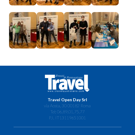
Travel Open Day Srl
via Aosta, 30 00182 Roma
Tel: 06.89.01.75.77
P.I. IT13119651001