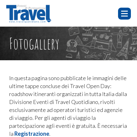
HOME
E-
FOTO E
Fotogallery
WEBINAR
CHI SIAMO
LEARNING
EVENTI
VIDEO
WEBINAR
E-LEARNING
FAQ
In questa pagina sono pubblicate le immagini delle
ultime tappe concluse dei Travel Open Day:
EVENTI
roadshow itineranti organizzati in tutta Italia dalla
SERVIZI
Divisione Eventi di Travel Quotidiano, rivolti
esclusivamente ad operatori turistici ed agenzie
CONTATTI
di viaggio. Per gli agenti di viaggio la
PUBBLICITÀ
partecipazione agli eventi è gratuita. È necessaria
la
Registrazione
.
TORNA A TRAVELQUOTIDIANO