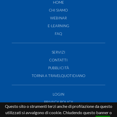
HOME
CHI SIAMO
WEBINAR
E-LEARNING
FAQ
SERVIZI
CONTATTI
PUBBLICITÀ
TORNA A TRAVELQUOTIDIANO
LOGIN
PRIVACY POLICY
Questo sito o strumenti terzi anche di profilazione da questo
E-learning e Webinar:
info@travelopentraining.it
utilizzati si avvalgono di cookie. Chiudendo questo banner o