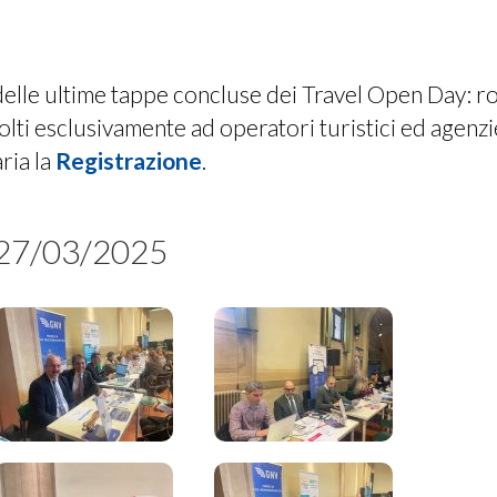
CONTATTI
PUBBLICITÀ
elle ultime tappe concluse dei Travel Open Day: road
TORNA A TRAVELQUOTIDIANO
olti esclusivamente ad operatori turistici ed agenzie 
LOGIN
ria la
Registrazione
.
 27/03/2025