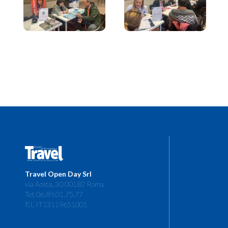
Travel Open Day Srl
via Aosta, 30 00182 Roma
Tel: 06.89.01.75.77
P.I. IT13119651001