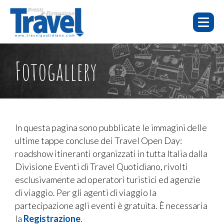
HOME
E-
FOTO E
Fotogallery
WEBINAR
CHI SIAMO
LEARNING
EVENTI
VIDEO
WEBINAR
E-LEARNING
FAQ
In questa pagina sono pubblicate le immagini delle
ultime tappe concluse dei Travel Open Day:
EVENTI
roadshow itineranti organizzati in tutta Italia dalla
SERVIZI
Divisione Eventi di Travel Quotidiano, rivolti
esclusivamente ad operatori turistici ed agenzie
CONTATTI
di viaggio. Per gli agenti di viaggio la
PUBBLICITÀ
partecipazione agli eventi è gratuita. È necessaria
la
Registrazione
.
TORNA A TRAVELQUOTIDIANO