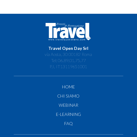
Travel Open Day Srl
via Aosta, 30 00182 Roma
Tel: 06.89.01.75.77
P.I. IT13119651001
HOME
CHI SIAMO
WEBINAR
E-LEARNING
FAQ