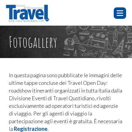
HOME
E-
FOTO E
Fotogallery
WEBINAR
CHI SIAMO
LEARNING
EVENTI
VIDEO
WEBINAR
E-LEARNING
FAQ
In questa pagina sono pubblicate le immagini delle
ultime tappe concluse dei Travel Open Day:
EVENTI
roadshow itineranti organizzati in tutta Italia dalla
SERVIZI
Divisione Eventi di Travel Quotidiano, rivolti
esclusivamente ad operatori turistici ed agenzie
CONTATTI
di viaggio. Per gli agenti di viaggio la
PUBBLICITÀ
partecipazione agli eventi è gratuita. È necessaria
la
Registrazione
.
TORNA A TRAVELQUOTIDIANO