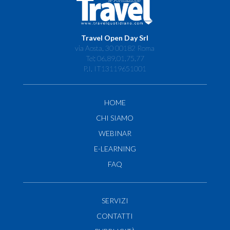
Travel Open Day Srl
via Aosta, 30 00182 Roma
Tel: 06.89.01.75.77
P.I. IT13119651001
HOME
CHI SIAMO
WEBINAR
E-LEARNING
FAQ
SERVIZI
CONTATTI